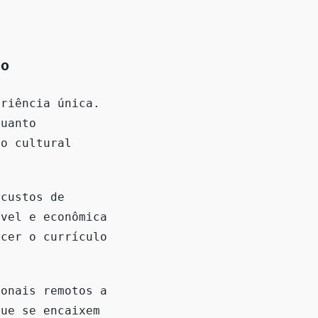
do
eriência única.
quanto
ão cultural
 custos de
ável e econômica
ecer o currículo
ionais remotos a
que se encaixem