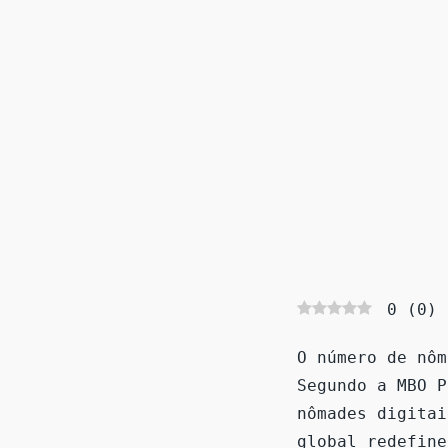
0
(
0
)
O número de nôm
Segundo a MBO P
nômades digitai
global redefine