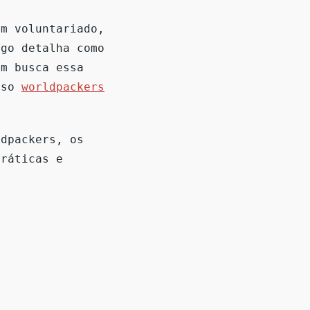
om voluntariado,
igo detalha como
em busca essa
osso
worldpackers
ldpackers, os
práticas e