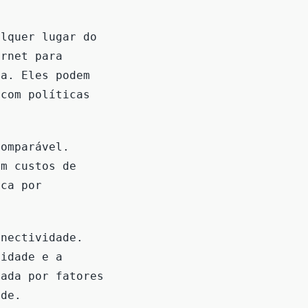
alquer lugar do
ernet para
ca. Eles podem
 com políticas
comparável.
em custos de
sca por
onectividade.
vidade e a
iada por fatores
ade.