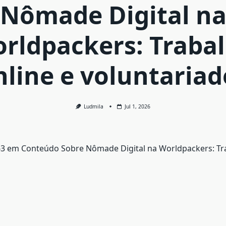
Nômade Digital n
rldpackers: Traba
nline e voluntariad
Ludmila
Jul 1, 2026