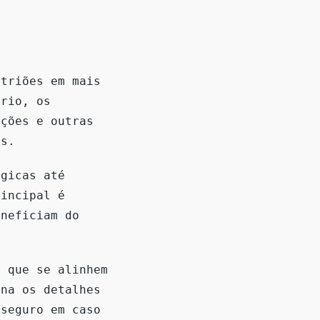
itriões em mais
ário, os
ições e outras
es.
ógicas até
rincipal é
eneficiam do
.
s que se alinhem
ina os detalhes
 seguro em caso