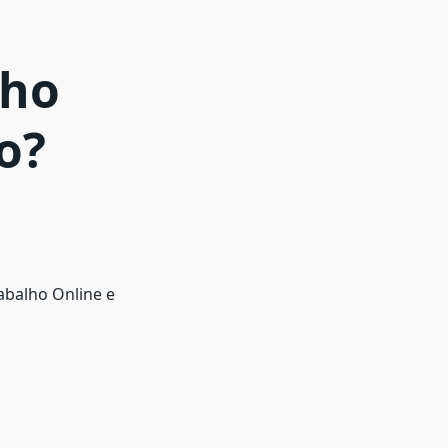
a
lho
o?