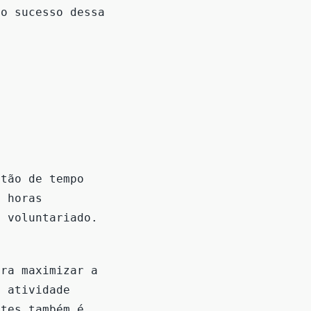
 o sucesso dessa
stão de tempo
s horas
o voluntariado.
ara maximizar a
a atividade
ntes também é