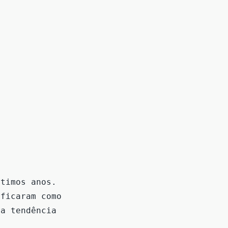
ltimos anos.
ificaram como
sa tendência