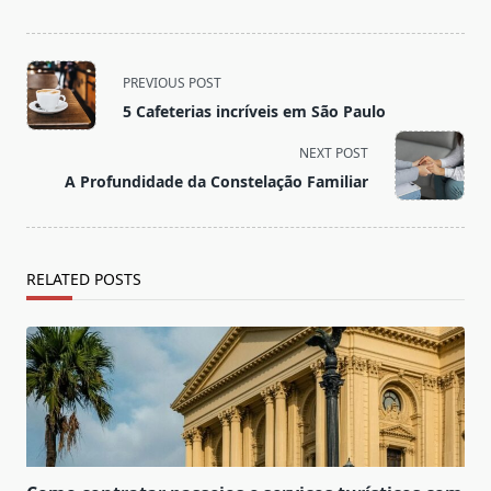
<span
PREVIOUS POST
class="nav-
5 Cafeterias incríveis em São Paulo
subtitle
screen-
NEXT POST
reader-
A Profundidade da Constelação Familiar
text">Page</span>
RELATED POSTS