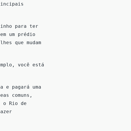
rincipais
minho para ter
 em um prédio
alhes que mudam
emplo, você está
ia e pagará uma
reas comuns,
o o Rio de
lazer