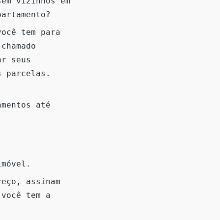
sem vizinhos em
partamento?
você tem para
 chamado
ar seus
s parcelas.
amentos até
imóvel.
eço, assinam
 você tem a