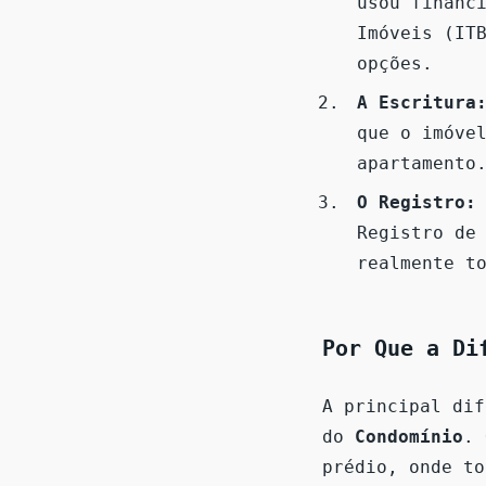
usou financ
Imóveis (IT
opções.
A Escritura
que o imóve
apartamento
O Registro:
Registro de
realmente t
Por Que a Di
A principal dif
do
Condomínio
. 
prédio, onde to