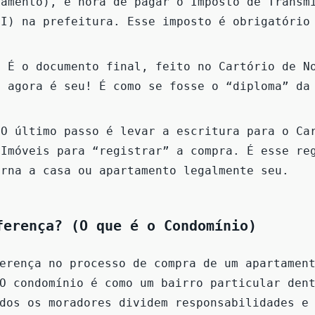
iamento), é hora de pagar o Imposto de Transm
BI) na prefeitura. Esse imposto é obrigatório
:
É o documento final, feito no Cartório de N
l agora é seu! É como se fosse o “diploma” da
.
O último passo é levar a escritura para o Ca
 Imóveis para “registrar” a compra. É esse re
orna a casa ou apartamento legalmente seu.
ferença? (O que é o Condomínio)
erença no processo de compra de um apartamen
O condomínio é como um bairro particular den
dos os moradores dividem responsabilidades e