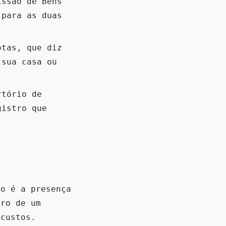
issão de Bens
 para as duas
otas, que diz
 sua casa ou
rtório de
gistro que
to é a presença
tro de um
 custos.