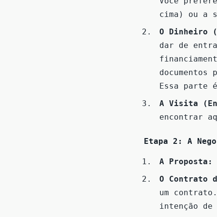
Você prefer
cima) ou a 
O Dinheiro 
dar de entr
financiamen
documentos 
Essa parte 
A Visita (E
encontrar a
Etapa 2: A Nego
A Proposta:
O Contrato 
um contrato
intenção de