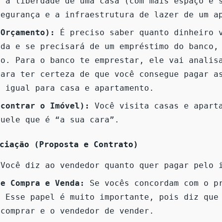
e a liberdade de uma casa (com mais espaço e 
segurança e a infraestrutura de lazer de um a
(Orçamento):
É preciso saber quanto dinheiro 
ada e se precisará de um empréstimo do banco,
to. Para o banco te emprestar, ele vai analis
para ter certeza de que você consegue pagar a
é igual para casa e apartamento.
ncontrar o Imóvel):
Você visita casas e apart
quele que é “a sua cara”.
ciação (Proposta e Contrato)
Você diz ao vendedor quanto quer pagar pelo 
de Compra e Venda:
Se vocês concordam com o pr
. Esse papel é muito importante, pois diz que
 comprar e o vendedor de vender.