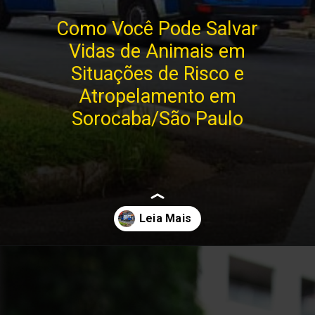
Como Você Pode Salvar
Vidas de Animais em
Situações de Risco e
Atropelamento em
Sorocaba/São Paulo
Opening
https://saopaulocitytour.com.br/como-voce-pode-salvar-vidas-de-animais-em-situacoes-de-risco-e-atropelamento-em-sorocaba-sao-paulo/