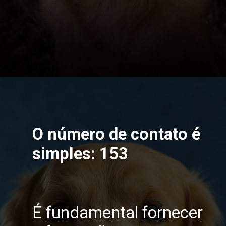
Opening
https://saopaulocitytour.com.br/como-voce-pode-salvar-vidas-de-animais-em-situacoes-de-risco-e-atropelamento-em-sorocaba-sao-paulo/
O número de contato é
simples: 153
É fundamental fornecer